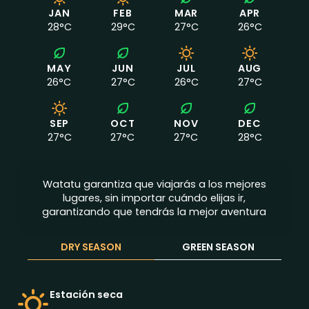
Cuando viajar a Uganda
JAN
FEB
MAR
APR
28
°C
29
°C
27
°C
26
°C
MAY
JUN
JUL
AUG
26
°C
27
°C
26
°C
27
°C
SEP
OCT
NOV
DEC
27
°C
27
°C
27
°C
28
°C
Watatu garantiza que viajarás a los mejores
lugares, sin importar cuándo elijas ir,
garantizando que tendrás la mejor aventura
DRY SEASON
GREEN SEASON