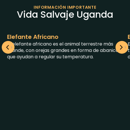
VISA & VACUNAS
VIDA SALVAJE
ECOSISTEMA
INFORMACIÓN IMPORTANTE
Vida Salvaje Uganda
Elefante Africano
El elefante africano es el animal terrestre más
E
grande, con orejas grandes en forma de abanico
que ayudan a regular su temperatura.