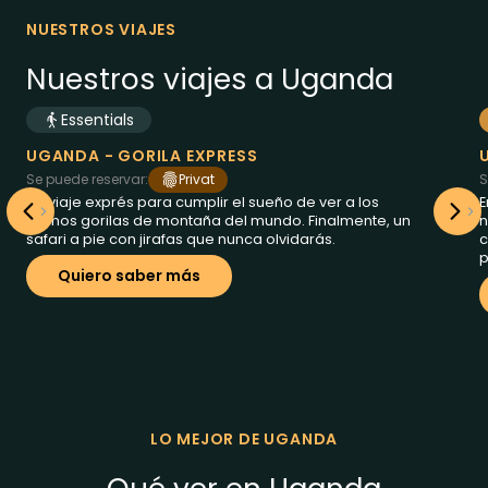
NUESTROS VIAJES
Nuestros viajes a Uganda
Essentials
5
des de
dias a
Uganda
1479
€
UGANDA - GORILA EXPRESS
Se puede reservar:
Privat
S
Un viaje exprés para cumplir el sueño de ver a los
E
últimos gorilas de montaña del mundo. Finalmente, un
n
safari a pie con jirafas que nunca olvidarás.
c
p
Quiero saber más
LO MEJOR DE UGANDA