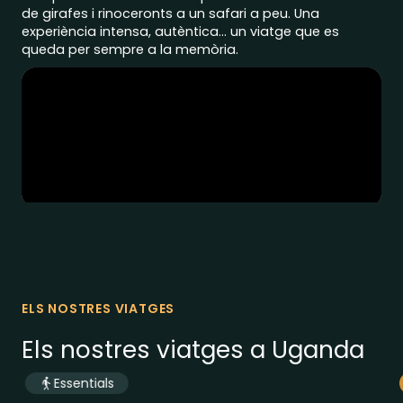
de girafes i rinoceronts a un safari a peu. Una
experiència intensa, autèntica… un viatge que es
queda per sempre a la memòria.
ELS NOSTRES VIATGES
Els nostres viatges a Uganda
Essentials
5
des de
dies a
Uganda
1479
€