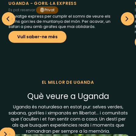
UGANDA - GORIL·LA EXPRESS
Es pot reservar:
Privat
E
Un viatge express per cumplir el somni de veure els
E
últims gori.les de muntanya del món. Per acavar, un
n
safari a peu amb girafes que mai oblidaràs.
M
m
Vull saber-ne més
EL MILLOR DE UGANDA
Què veure a Uganda
Uganda és naturalesa en estat pur: selves verdes,
sabana, goril·les i ximpanzés en llibertat… i comunitats
que t'acullen i et fan sentir com a casa. Un destí per
als que busquen experiències reals i moments que
romandran per sempre a la memòria.