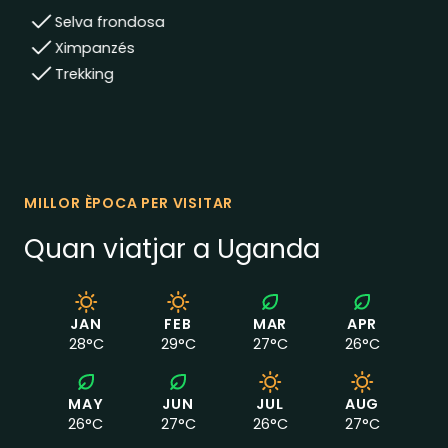
Selva frondosa
Ximpanzés
Trekking
MILLOR ÈPOCA PER VISITAR
Quan viatjar a Uganda
JAN
FEB
MAR
APR
28
°C
29
°C
27
°C
26
°C
MAY
JUN
JUL
AUG
26
°C
27
°C
26
°C
27
°C