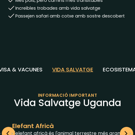
Més pols, però camins més transitables
Increïbles trobades amb vida salvatge
Passejen safari amb cotxe amb sostre descobert
VISA & VACUNES
VIDA SALVATGE
ECOSISTEM
INFORMACIÓ IMPORTANT
Vida Salvatge Uganda
Elefant Africà
L'elefant africà és l'animal terrestre més gran,