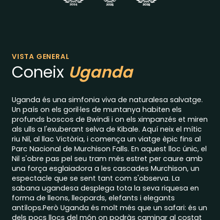
VISTA GENERAL
Coneix
Uganda
Uganda és una simfonia viva de naturalesa salvatge.
Un país on els goril·les de muntanya habiten els
profunds boscos de Bwindi i on els ximpanzés et miren
als ulls a l'exuberant selva de Kibale. Aquí neix el mític
riu Nil, al llac Victòria, i comença un viatge èpic fins al
Parc Nacional de Murchison Falls. En aquest lloc únic, el
Nil s'obre pas pel seu tram més estret per caure amb
una força esglaiadora a les cascades Murchison, un
espectacle que se sent tant com s'observa. La
sabana ugandesa desplega tota la seva riquesa en
forma de lleons, lleopards, elefants i elegants
antílops.Però Uganda és molt més que un safari: és un
dels pocs llocs del món on podràs caminar al costat