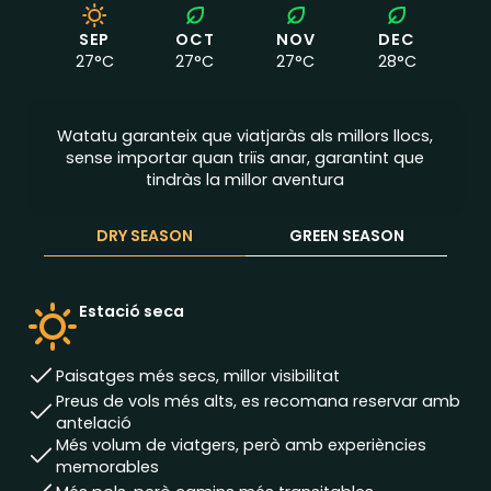
SEP
OCT
NOV
DEC
27
°C
27
°C
27
°C
28
°C
Watatu garanteix que viatjaràs als millors llocs,
sense importar quan triïs anar, garantint que
tindràs la millor aventura
DRY SEASON
GREEN SEASON
Estació seca
Paisatges més secs, millor visibilitat
Preus de vols més alts, es recomana reservar amb
antelació
Més volum de viatgers, però amb experiències
memorables