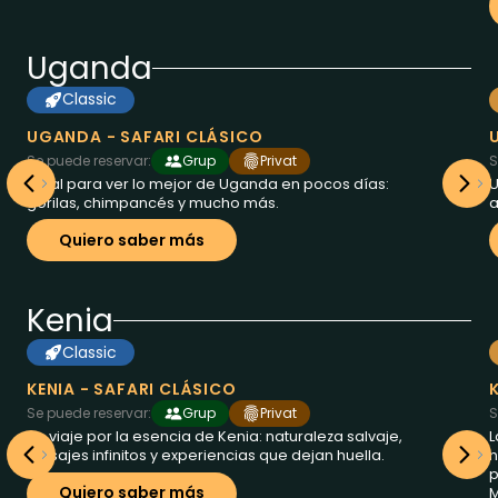
Uganda
Classic
8
des de
dias a
Uganda
2995
€
UGANDA - SAFARI CLÁSICO
Se puede reservar:
Grup
Privat
S
Ideal para ver lo mejor de Uganda en pocos días:
U
gorilas, chimpancés y mucho más.
a
Quiero saber más
Kenia
Classic
6
des de
dias a
Kenia
2250
€
KENIA - SAFARI CLÁSICO
Se puede reservar:
Grup
Privat
S
Un viaje por la esencia de Kenia: naturaleza salvaje,
L
paisajes infinitos y experiencias que dejan huella.
n
p
Quiero saber más
M