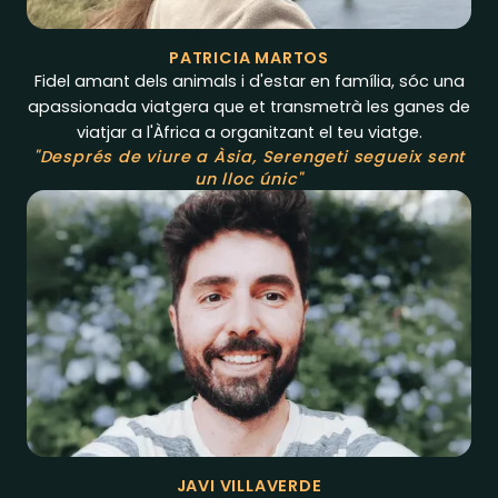
PATRICIA MARTOS
Fidel amant dels animals i d'estar en família, sóc una
apassionada viatgera que et transmetrà les ganes de
viatjar a l'Àfrica a organitzant el teu viatge.
"Després de viure a Àsia, Serengeti segueix sent
un lloc únic"
JAVI VILLAVERDE