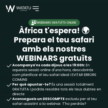
WEBINARS GRATUÏTS ONLINE
Àfrica t'espera!
🌍
Prepara el teu safari
amb els nostres
WEBINARS gratuïts
Acompanya'ns cada dijous a les 19:00h:
En
aquesta sessió online d'una hora, descobriràs
com planificar el teu safari ideal i EVITAR ERRORS
COMUNS
Per què apuntar-te?
És una sessió totalment
GRATUÏTA i podràs resoldre tots els teus dubtes en
directe
Aconsegueix un DESCOMPTE
exclusiu per al teu
safari assistint a la webinar. T'ho perdràs?