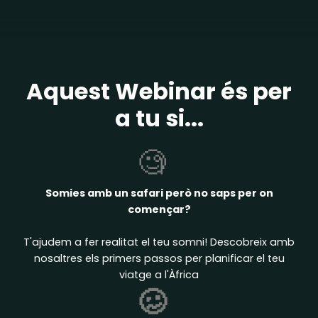
Aquest Webinar és per
a tu si...
🧐
Somies amb un safari però no saps per on
començar?
T'ajudem a fer realitat el teu somni! Descobreix amb
nosaltres els primers passos per planificar el teu
viatge a l'Àfrica
🥴