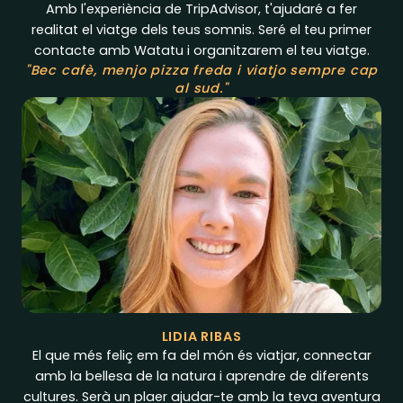
Amb l'experiència de TripAdvisor, t'ajudaré a fer
realitat el viatge dels teus somnis. Seré el teu primer
contacte amb Watatu i organitzarem el teu viatge.
"Bec cafè, menjo pizza freda i viatjo sempre cap
al sud."
LIDIA RIBAS
El que més feliç em fa del món és viatjar, connectar
amb la bellesa de la natura i aprendre de diferents
cultures. Serà un plaer ajudar-te amb la teva aventura