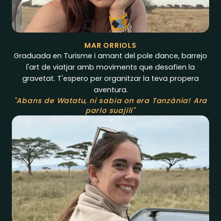
MAR ORRIOLS
Graduada en Turisme i amant del pole dance, barrejo
l'art de viatjar amb moviments que desafien la
gravetat. T'espero per organitzar la teva propera
aventura.
"Abans de Watatu, ni sabia on era Tanzània! Ara
parlo suajili"