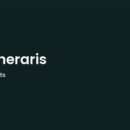
neraris
ts