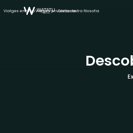
Viatges en grup
Viatges privats
Contacte
La nostra filosofia
Descob
E