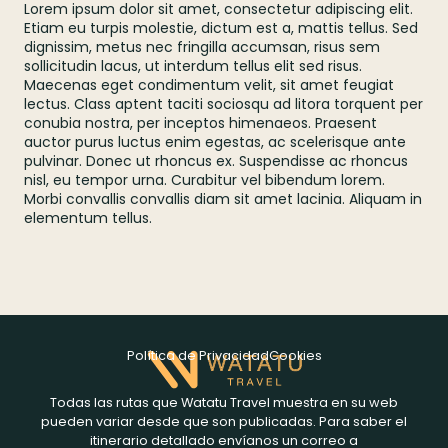
Lorem ipsum dolor sit amet, consectetur adipiscing elit.
Etiam eu turpis molestie, dictum est a, mattis tellus. Sed
dignissim, metus nec fringilla accumsan, risus sem
sollicitudin lacus, ut interdum tellus elit sed risus.
Maecenas eget condimentum velit, sit amet feugiat
lectus. Class aptent taciti sociosqu ad litora torquent per
conubia nostra, per inceptos himenaeos. Praesent
auctor purus luctus enim egestas, ac scelerisque ante
pulvinar. Donec ut rhoncus ex. Suspendisse ac rhoncus
nisl, eu tempor urna. Curabitur vel bibendum lorem.
Morbi convallis convallis diam sit amet lacinia. Aliquam in
elementum tellus.
Política de Privacidad
Cookies
Todas las rutas que Watatu Travel muestra en su web
pueden variar desde que son publicadas. Para saber el
itinerario detallado envíanos un correo a