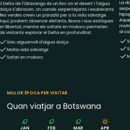
La ribera del riu Chobe és un lloc únic, on el riu
serpentejant atrau enormes rajades d'elefants, búfals,
hipopòtams i cocodrils que dominen les aigües.
Aquest ecosistema divers és un paradís per observar
moltes espècies d'aus diferents i fer safari amb barca
n
al capvespre és un record inesborrable del teu viatge.
Safari en barca
Safari a la vorera del riu
Molta fauna salvatge
MILLOR ÈPOCA PER VISITAR
Quan viatjar a Botswana