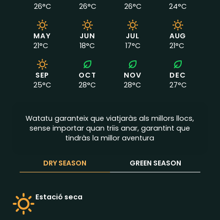
JAN
FEB
MAR
APR
26
°C
26
°C
26
°C
24
°C
MAY
JUN
JUL
AUG
21
°C
18
°C
17
°C
21
°C
SEP
OCT
NOV
DEC
25
°C
28
°C
28
°C
27
°C
Watatu garanteix que viatjaràs als millors llocs,
sense importar quan triïs anar, garantint que
tindràs la millor aventura
DRY SEASON
GREEN SEASON
Estació seca