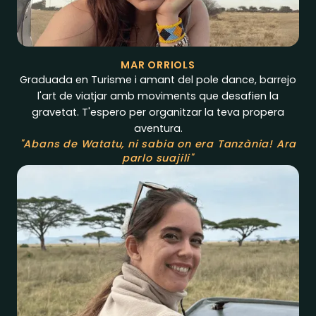
MAR ORRIOLS
Graduada en Turisme i amant del pole dance, barrejo
l'art de viatjar amb moviments que desafien la
gravetat. T'espero per organitzar la teva propera
aventura.
"Abans de Watatu, ni sabia on era Tanzània! Ara
parlo suajili"