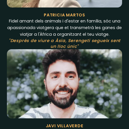
PATRICIA MARTOS
Fidel amant dels animals i d'estar en família, sóc una
apassionada viatgera que et transmetrà les ganes de
viatjar a l'Àfrica a organitzant el teu viatge.
"Després de viure a Àsia, Serengeti segueix sent
un lloc únic"
JAVI VILLAVERDE