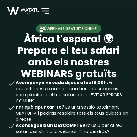
WEBINARS GRATUÏTS ONLINE
Àfrica t'espera!
🌍
Prepara el teu safari
amb els nostres
WEBINARS gratuïts
Acompanya'ns cada dijous a les 19:00h:
En
aquesta sessió online d'una hora, descobriràs
com planificar el teu safari ideal i EVITAR ERRORS
COMUNS
Per què apuntar-te?
És una sessió totalment
GRATUÏTA i podràs resoldre tots els teus dubtes en
directe
Aconsegueix un DESCOMPTE
exclusiu per al teu
safari assistint a la webinar. T'ho perdràs?