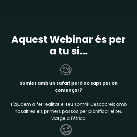
Aquest Webinar és per
a tu si...
🧐
Somies amb un safari però no saps per on
començar?
T'ajudem a fer realitat el teu somni! Descobreix amb
nosaltres els primers passos per planificar el teu
viatge a l'Àfrica
🥴