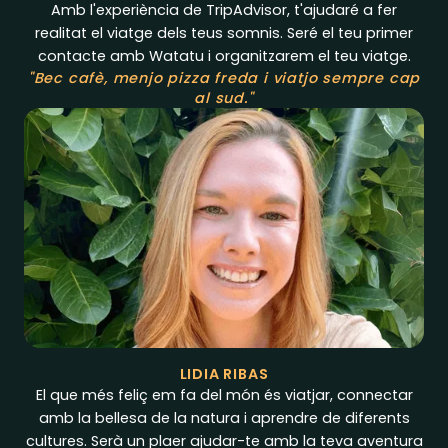
Amb l'experiència de TripAdvisor, t'ajudaré a fer
realitat el viatge dels teus somnis. Seré el teu primer
contacte amb Watatu i organitzarem el teu viatge.
"Bec cafè, menjo pizza freda i viatjo sempre cap
al sud."
LIDIA RIBAS
El que més feliç em fa del món és viatjar, connectar
amb la bellesa de la natura i aprendre de diferents
cultures. Serà un plaer ajudar-te amb la teva aventura