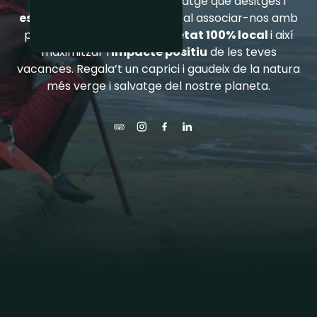
Som aquí per oferir-te el viatge que desitges i
estalviar-te temps i diners
al associar-nos amb
petites
empreses de propietat 100% local
i així
maximitzar l'
impacte positiu
de les teves
vacances. Regala’t un caprici i gaudeix de la natura
més verge i salvatge del nostre planeta.